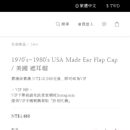
繁體中文
$
TWD
搜尋
會員登入
全部商品
>
New
1970's~1980's USA Made Ear Flap Cap
/ 美國 遮耳帽
累積消費滿 NT$10,000元後，即可成為VIP
・VIP 9折・
VIP下單前請先訊息官網或Instagram
提供VIP手機號碼索取「折扣代碼」
NT$1,680
數量