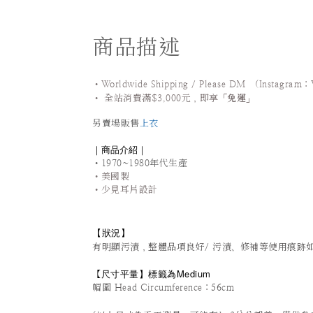
商品描述
•Worldwide Shipping / Please DM (Instagram：
•
全站
消費滿$3,000元，即享「
免運
」
另賣場販售
上衣
｜商品介紹｜
•1970~1980年代生產
•美國製
•少見耳片設計
【狀況
】
有明顯污漬，整體品項良好/ 污漬、修補等使用痕跡
尺寸平量
】標籤為Medium
【
帽圍 Head Circumference：56cm