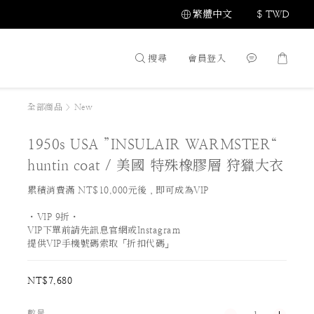
繁體中文
$
TWD
搜尋
會員登入
全部商品
>
New
1950s USA ”INSULAIR WARMSTER“
huntin coat / 美國 特殊橡膠層 狩獵大衣
累積消費滿 NT$10,000元後，即可成為VIP
・VIP 9折・
VIP下單前請先訊息官網或Instagram
提供VIP手機號碼索取「折扣代碼」
NT$7,680
數量