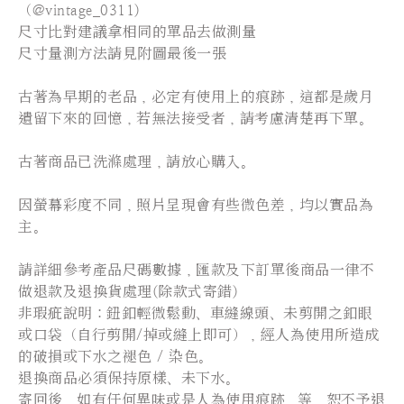
（@vintage_0311)
尺寸比對建議拿相同的單品去做測量
尺寸量測方法請見附圖最後一張
古著為早期的老品，必定有使用上的痕跡，這都是歲月
遺留下來的回憶，若無法接受者，請考慮清楚再下單。
古著商品已洗滌處理，請放心購入。
因螢幕彩度不同，照片呈現會有些微色差，均以實品為
主。
請詳細參考產品尺碼數據，匯款及下訂單後商品一律不
做退款及退換貨處理(除款式寄錯)
非瑕疵說明：鈕釦輕微鬆動、車縫線頭、未剪開之釦眼
或口袋（自行剪開/掉或縫上即可），經人為使用所造成
的破損或下水之褪色 / 染色。
退換商品必須保持原樣、未下水。
寄回後，如有任何異味或是人為使用痕跡...等，恕不予退