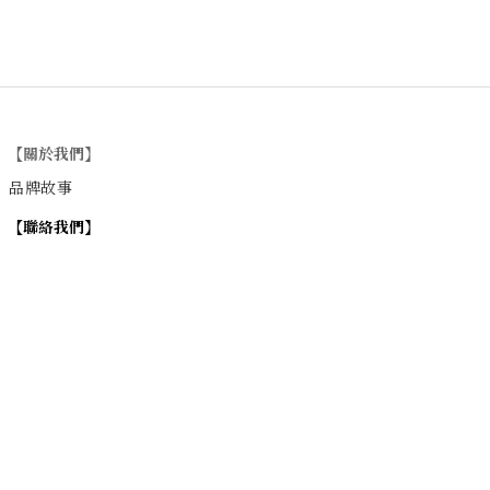
【關於我們】
品牌故事
【
聯絡我們
】
Instagram
：
v
intage_0311
：
地址
台北市士林區大西路74巷16號1樓
Email
：vintage20170311@gmail.com
【
營業時間】
週一 / 週四 / 週五 17:00~22:00
週六 / 週日 15:00~22:00