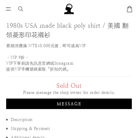
1980s USA made black poly shirt / 美國 翻
領菱形印花襯衫
累積消費滿 NT$10,000元後，即可成為VIP
・VIP 9折・
VIP下單前請先訊息官網或Instagram
提供VIP手機號碼索取「折扣代碼」
Sold Out
Please message the shop owner for order details.
MESSAGE
Description
Shipping & Payment
Additional details