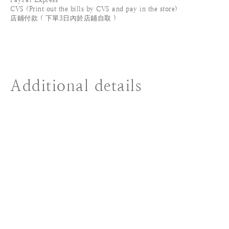
CVS (Print out the bills by CVS and pay in the store)
店鋪付款 ( 下單3日內於店鋪自取 )
Additional details