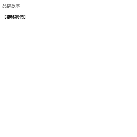
品牌故事
【
聯絡我們
】
Instagram
：
v
intage_0311
：
地址
台北市士林區大西路74巷16號1樓
Email
：vintage20170311@gmail.com
【
營業時間】
週一 / 週四 / 週五 17:00~22:00
週六 / 週日 15:00~22:00
週二 / 週三 (公休)
退換貨政策
| 條款及細則 | 2017 © 0311 Vintage