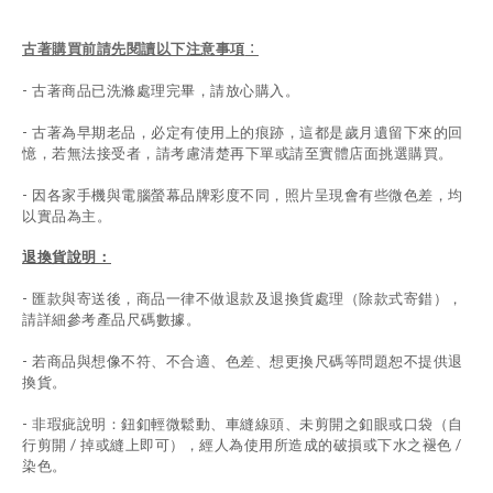
古著購買前請先閱讀以下注意事項
：
- 古著商品已洗滌處理完畢，請放心購入。
- 古著為早期老品，必定有使用上的痕跡，這都是歲月遺留下來的回
憶，若無法接受者，請考慮清楚再下單或請至實體店面挑選購買。
- 因各家手機與電腦螢幕品牌彩度不同，照片呈現會有些微色差，均
以實品為主。
退換貨說明：
-
匯款與寄送後，商品一律不做退款及退換貨處理（除款式寄錯），
請詳細參考產品尺碼數據
。
-
若商品與想像不符、不合適、色差、想更換尺碼等問題恕不提供退
換貨。
- 非瑕疵說明：鈕釦輕微鬆動、車縫線頭、未剪開之釦眼或口袋（自
行剪開 / 掉或縫上即可），經人為使用所造成的破損或下水之褪色 /
染色。