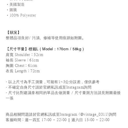
•美國製造
•圖騰
•100% Polyester
【狀況
】
整體品項良好/ 污漬、修補等使用痕跡如附圖。
尺寸平量
】標籤L
(
Model：170cm / 58
kg )
【
肩寬 Shoulder：52cm
袖長 Sleeve：61cm
胸圍 Chest：61cm
衣長 Length：72cm
-
以上尺寸為手工測量，可能有1~3公分誤差，僅供參考
-
不確定自身尺寸請於官網私訊或至Instagram詢問
-
尺寸比對建議拿相同的單品去做測量 / 尺寸量測方法請見附圖最後
一張
商品相關問題請於官網私訊或至Instagram (@vintage_0311)詢問
|
客服時間
：週一四五 17:00 - 22:00
週六日 15:00 - 22:00